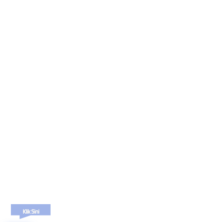
Klik Sini