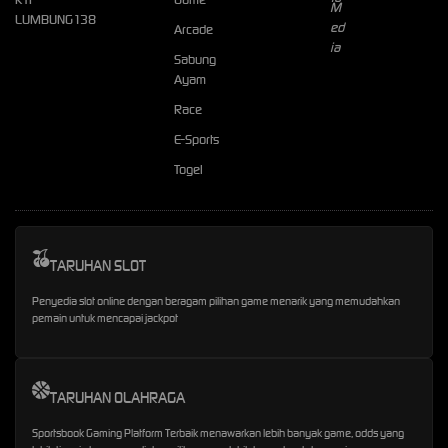
LUMBUNG138
Arcade
Sabung
Ayam
Race
E-Sports
Togel
TARUHAN SLOT
Penyedia slot online dengan beragam pilihan game menarik yang memudahkan
pemain untuk mencapai jackpot
TARUHAN OLAHRAGA
Sportsbook Gaming Platform Terbaik menawarkan lebih banyak game, odds yang