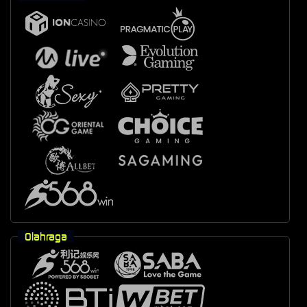
Olahraga