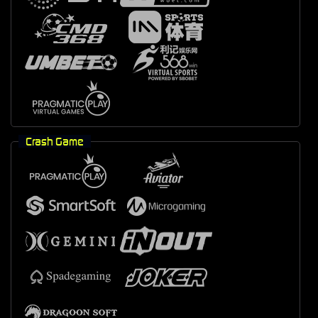
Crash Game