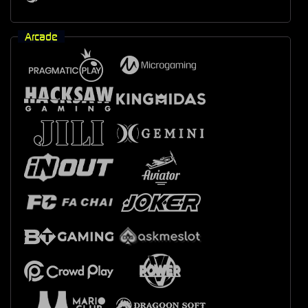
Arcade