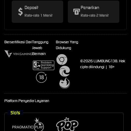
Deposit
Penarikan
Rata-rata 1 Menit
Rata-rata 2 Menit
Bersertifikasi Dari
Tanggung
Browser Yang
Jawab
Didukung
Bermain
©2026 LUMBUNG138. Hak
cipta dilindungi | 18+
Platform Penyedia Layanan
Slots