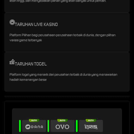
lebih tinggi, dan menyediakan pilihan yang lebih banyak untuk pemain.
TARUHAN LIVE KASINO
Platform Pilihan bagi perusahaan-perusahaan terbaik di dunia, dengan pilihan
variasi game terbanyak
TARUHAN TOGEL
Platform togel yang menarik dari perusahan terbaik di dunia yang menawarkan
hadiah kemenangan besar