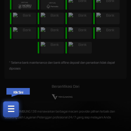
* Selama bank maintenance dan bank offline deposit dan penarikan tidak dapat
diproses
Bersertifikasi Dari
Klik Sini
☰
©2026 LUMBUNG138 menawarkan berbagai macam provider pilihan terbaik dan
didukung oleh Layanan Pelanggan profesional 24/7 yang siap melayani Anda.