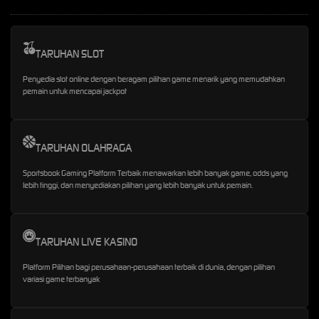
TARUHAN SLOT
Penyedia slot online dengan beragam pilihan game menarik yang memudahkan
pemain untuk mencapai jackpot
TARUHAN OLAHRAGA
Sportsbook Gaming Platform Terbaik menawarkan lebih banyak game, odds yang
lebih tinggi, dan menyediakan pilihan yang lebih banyak untuk pemain.
TARUHAN LIVE KASINO
Platform Pilihan bagi perusahaan-perusahaan terbaik di dunia, dengan pilihan
variasi game terbanyak