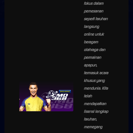
fokus dalam
pemesanan
seperti taruhan
langsung
online untuk
beragam
olahraga dan
permainan
apapun,
termasuk acara
khusus yang
mendunia. Kita
telah
mendapatkan
lisensi lengkap
taruhan,
memegang