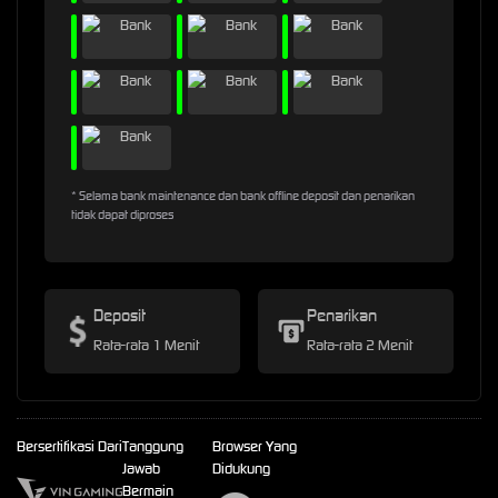
* Selama bank maintenance dan bank offline deposit dan penarikan
tidak dapat diproses
Deposit
Penarikan
Rata-rata 1 Menit
Rata-rata 2 Menit
Bersertifikasi Dari
Tanggung
Browser Yang
Jawab
Didukung
Bermain