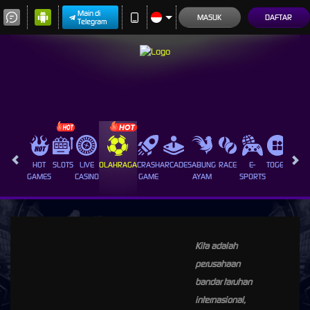
Main di
MASUK
DAFTAR
Telegram
HOT
SLOTS
LIVE
OLAHRAGA
CRASH
ARCADE
SABUNG
RACE
E-
TOGEL
PROM
GAMES
CASINO
GAME
AYAM
SPORTS
Kita adalah
perusahaan
bandar taruhan
internasional,