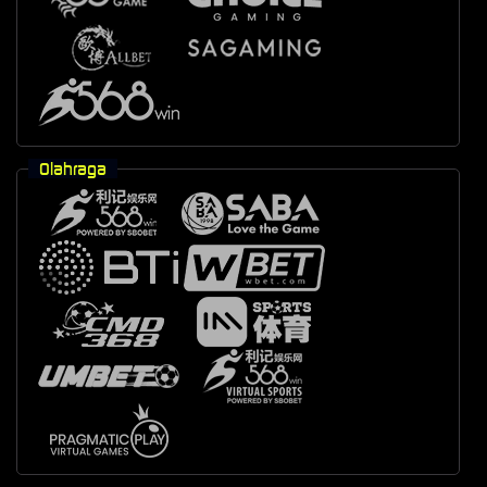
Olahraga