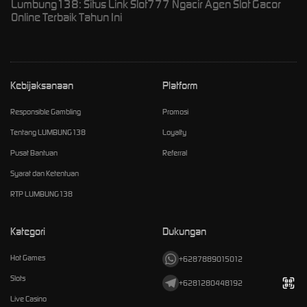
Lumbung138: Situs Link Slot777 Ngacir Agen Slot Gacor
Online Terbaik Tahun Ini
Kebijaksanaan
Platform
Responsible Gambling
Promosi
Tentang LUMBUNG138
Loyalty
Pusat Bantuan
Referral
Syarat dan Ketentuan
RTP LUMBUNG138
Kategori
Dukungan
Hot Games
+6287889015012
Slots
+6281280448192
Live Casino